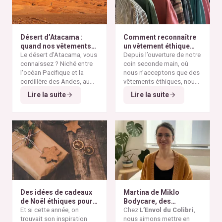
Désert d’Atacama :
Comment reconnaître
quand nos vêtements
un vêtement éthique
finissent à l’autre bout
Le désert d'Atacama, vous
selon nos critères ?
Depuis l’ouverture de notre
du monde
connaissez ? Niché entre
coin seconde main, où
l'océan Pacifique et la
nous n’acceptons que des
cordillère des Andes, au
vêtements éthiques, nous
nord du Chili, il est
Alors pourquoi parler du
avons remarqué qu’il n’est
Lire la suite
Lire la suite
considéré comme l'un des
désert d'Atacama sur un
pas toujours simple pour
endroits les plus arides de
blog consacré à la mode
vous de repérer les pièces
la planète. Ses paysages
éthique ? Parce que
vraiment responsables et
minéraux et ses vastes
depuis plusieurs
qui répondent à nos
étendues désertiques en
décennies, cette région
critères de sélection. Entre
font un lieu unique au
est devenue l'un des
les conseils qui circulent
monde.
symboles les plus
sur les réseaux sociaux et
frappants de la
pollution
le greenwashing de
textile mondiale
. On y
certaines marques, difficile
découvre aujourd'hui des
de s’y retrouver. Voici nos
montagnes de vêtements
repères simples et fiables
Des idées de cadeaux
Martina de Miklo
abandonnés, témoins
pour reconnaître un
de Noël éthiques pour
Bodycare, des
visibles de la
vêtement réellement
tous les budgets
Et si cette année, on
déodorants naturels et
Chez
L’Envol du Colibri
,
surproduction textile
et
éthique.
trouvait son inspiration
zéro déchet
nous aimons mettre en
A la