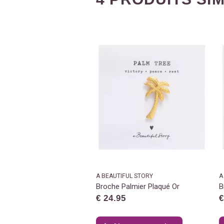
A BEAUTIFUL STORY
A
Broche Palmier Plaqué Or
B
€ 24.95
€