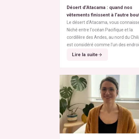
Désert d’Atacama : quand nos
vêtements finissent à l’autre bou
monde
Le désert d'Atacama, vous connaiss
Niché entre l'océan Pacifique et la
cordillère des Andes, au nord du Chili, 
est considéré comme l'un des endroi
les plus arides de la planète. Ses
Alors pourquoi parler du désert
Lire la suite
paysages minéraux et ses vastes
d'Atacama sur un blog consacré à la
étendues désertiques en font un lieu
mode éthique ? Parce que depuis
unique au monde.
plusieurs décennies, cette région est
devenue l'un des symboles les plus
frappants de la
pollution textile
mondiale
. On y découvre aujourd'hu
des montagnes de vêtements
abandonnés, témoins visibles de la
surproduction textile
et des dérives
la
fast fashion
.