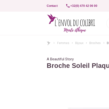
Contact
+32(0) 470 42 06 00
Femmes
Bijoux
Broches
B
A Beautiful Story
Broche Soleil Plaq