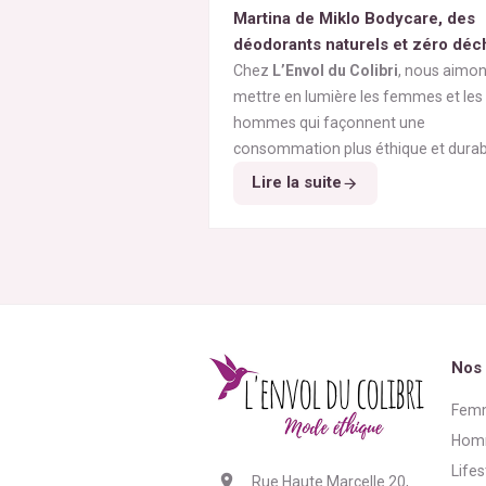
Martina de Miklo Bodycare, des
déodorants naturels et zéro déc
A la rencontre des Colibris ~ 6
Chez
L’Envol du Colibri
, nous aimo
mettre en lumière les femmes et les
hommes qui façonnent une
consommation plus éthique et durab
Pour ce
6
ᵉ
épisode de notre série
Lire la suite
"Rencontre avec les Colibris"
, nou
avons eu le plaisir d’échanger avec
Martina
, fondatrice de
Miklo Bodyc
une marque de
déodorants naturel
sains, efficaces et zéro déchet
.
Nos 
Fem
Hom
Lifes
Rue Haute Marcelle 20,