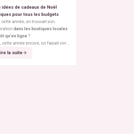
 idées de cadeaux de Noël
iques pour tous les budgets
i cette année, on trouvait son
iration
dans les boutiques locales
tôt qu’en ligne
?
i, cette année encore, on faisait vivre
 commerces de nos belles villes
si cette année, Noël rimait avec
ire la suite
ges
ique ?
?
i l’on choisissait de
privilégier la
ité à la quantité
, la
durabilité à
phémère
?
si nos cadeaux avaient enfin
du sens
,
eurs de valeurs et d’histoire ?
i on retrouvait
la joie simple d’offrir
,
 excès ni culpabilité ?