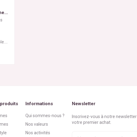
het
ns
le.
s
are
,
s,
produits
Informations
Newsletter
mes
Qui sommes-nous ?
Inscrivez-vous à notre newsletter
votre premier achat.
mes
Nos valeurs
tyle
Nos activités
Votre