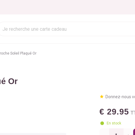
roche Soleil Plaqué Or
ué Or
Donnez-nous vo
€ 29.95
T
En stock