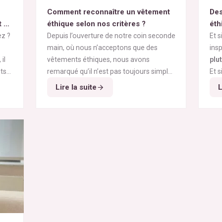
Comment reconnaître un vêtement
Des
t du
éthique selon nos critères ?
éth
ez ?
Depuis l’ouverture de notre coin seconde
Et s
main, où nous n’acceptons que des
insp
il
vêtements éthiques, nous avons
plu
ts
remarqué qu’il n’est pas toujours simple
Et s
pour vous de repérer les pièces vraiment
les
Et 
Lire la suite
L
responsables et qui répondent à nos
bel
éth
critères de sélection. Entre les conseils
Et s
qui circulent sur les réseaux sociaux et le
qual
greenwashing de certaines marques,
l’é
difficile de s’y retrouver. Voici nos
Et 
i
repères simples et fiables pour
port
reconnaître un vêtement réellement
Et s
éthique.
sans
 de