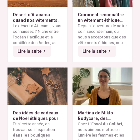
Désert d’Atacama :
Comment reconnaître
quand nos vêtements
un vêtement éthique
finissent à l’autre bout
Le désert d'Atacama, vous
selon nos critères ?
Depuis l’ouverture de notre
du monde
connaissez ? Niché entre
coin seconde main, où
l'océan Pacifique et la
nous n’acceptons que des
cordillère des Andes, au
vêtements éthiques, nous
nord du Chili, il est
Alors pourquoi parler du
avons remarqué qu’il n’est
Lire la suite
Lire la suite
considéré comme l'un des
désert d'Atacama sur un
pas toujours simple pour
endroits les plus arides de
blog consacré à la mode
vous de repérer les pièces
la planète. Ses paysages
éthique ? Parce que
vraiment responsables et
minéraux et ses vastes
depuis plusieurs
qui répondent à nos
étendues désertiques en
décennies, cette région
critères de sélection. Entre
font un lieu unique au
est devenue l'un des
les conseils qui circulent
monde.
symboles les plus
sur les réseaux sociaux et
frappants de la
pollution
le greenwashing de
textile mondiale
. On y
certaines marques, difficile
découvre aujourd'hui des
de s’y retrouver. Voici nos
montagnes de vêtements
repères simples et fiables
Des idées de cadeaux
Martina de Miklo
abandonnés, témoins
pour reconnaître un
de Noël éthiques pour
Bodycare, des
visibles de la
vêtement réellement
tous les budgets
Et si cette année, on
déodorants naturels et
Chez
L’Envol du Colibri
,
surproduction textile
et
éthique.
trouvait son inspiration
zéro déchet
nous aimons mettre en
A la
des dérives de la
fast
dans les boutiques
rencontre des Colibris
lumière les femmes et les
fashion
.