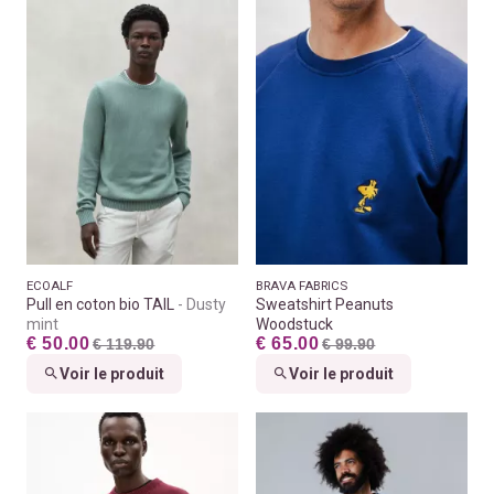
ECOALF
BRAVA FABRICS
Pull en coton bio TAIL
Dusty
Sweatshirt Peanuts
mint
Woodstuck
€ 50.00
€ 65.00
€ 119.90
€ 99.90
Voir le produit
Voir le produit