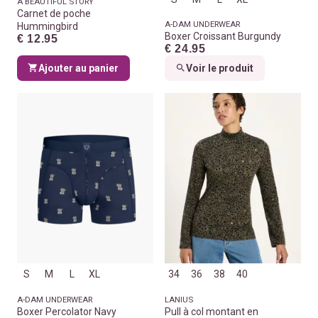
A BEAUTIFUL STORY
Carnet de poche
A-DAM UNDERWEAR
Hummingbird
Boxer Croissant Burgundy
€ 12.95
€ 24.95
Ajouter au panier
Voir le produit
S
M
L
XL
34
36
38
40
A-DAM UNDERWEAR
LANIUS
Boxer Percolator Navy
Pull à col montant en