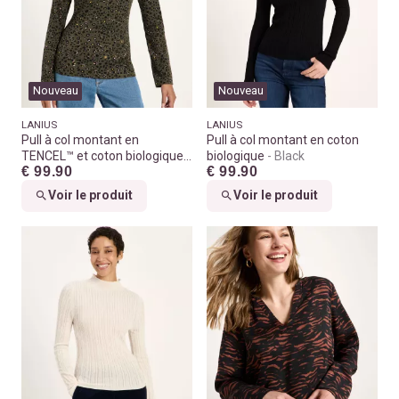
Nouveau
Nouveau
LANIUS
LANIUS
Pull à col montant en
Pull à col montant en coton
TENCEL™ et coton biologique
biologique
Black
€ 99.90
€ 99.90
Print leo dots turtle
Voir le produit
Voir le produit