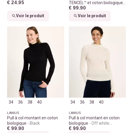
€ 24.95
TENCEL™ et coton biologique
€ 99.90
Print leo dots turtle
Voir le produit
Voir le produit
34
36
38
40
34
36
38
40
LANIUS
LANIUS
Pull à col montant en coton
Pull à col montant en coton
biologique
Black
biologique
Off white
€ 99.90
€ 99.90
melange