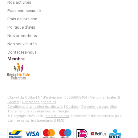
Nos activités
Paiement sécurisé
Frais de livraison
Politique d'avis
Nos promotions
Nos nouveautés
Contactez-nous
Membre
L'Envol du Colibri | N° d'entreprise : BE0660802404 |
Mentions légales &
Contact
|
Conditions générales
Conditions d'utilisation du site web
|
Cookies
|
Données personnelles
|
Traitement de vos données par Google
© Copyright 2023-2026 -
E-net Business
, accélérateur d'e-commerce pour
commerçants, indépendants & PME