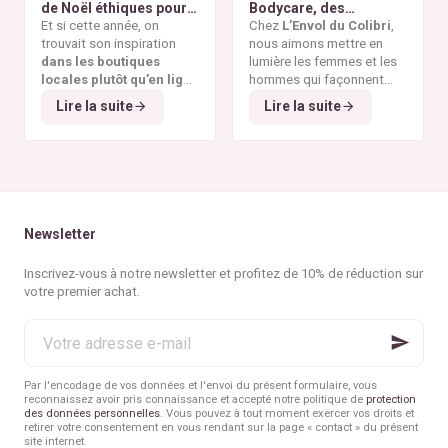
de Noël éthiques pour
Bodycare, des
visibles de la
vêtement réellement
tous les budgets
Et si cette année, on
déodorants naturels et
Chez
L’Envol du Colibri
,
surproduction textile
et
éthique.
trouvait son inspiration
zéro déchet
nous aimons mettre en
A la
des dérives de la
fast
dans les boutiques
rencontre des Colibris
lumière les femmes et les
fashion
.
locales plutôt qu’en ligne
~ 6
hommes qui façonnent
?
Et si cette année, Noël
une consommation plus
Lire la suite
Lire la suite
Et si, cette année encore,
rimait avec éthique ?
éthique et durable. Pour ce
on faisait vivre
les
6
ᵉ
épisode de notre
commerces de nos
série "Rencontre avec
belles villes belges
?
les Colibris"
, nous avons
Et si l’on choisissait de
eu le plaisir d’échanger
privilégier la qualité à la
avec
Martina
, fondatrice
quantité
, la
durabilité à
de
Miklo Bodycare
, une
Newsletter
l’éphémère
?
marque de
déodorants
Et si nos cadeaux avaient
naturels, sains,
Inscrivez-vous à notre newsletter et profitez de 10% de réduction sur
enfin
du sens
, porteurs de
efficaces et zéro déchet
.
votre premier achat.
valeurs et d’histoire ?
Et si on retrouvait
la joie
Votre
simple d’offrir
, sans
adresse
excès ni culpabilité ?
e-
mail
Par l'encodage de vos données et l'envoi du présent formulaire, vous
reconnaissez avoir pris connaissance et accepté notre politique de
protection
des données personnelles
. Vous pouvez à tout moment exercer vos droits et
retirer votre consentement en vous rendant sur la page « contact » du présent
site internet.