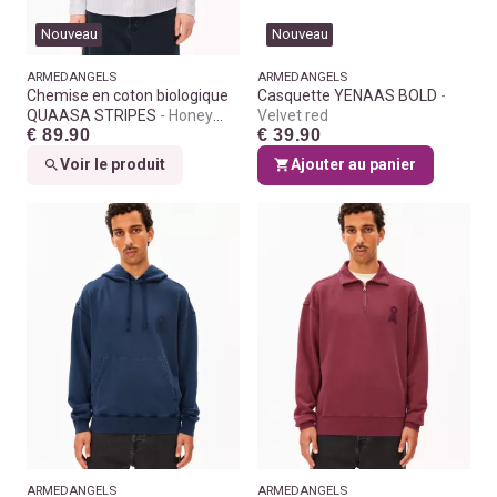
Nouveau
Nouveau
ARMEDANGELS
ARMEDANGELS
Chemise en coton biologique
Casquette YENAAS BOLD
QUAASA STRIPES
Honey
Velvet red
€ 89.90
€ 39.90
reed
Voir le produit
Ajouter au panier
ARMEDANGELS
ARMEDANGELS