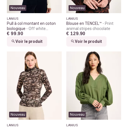
Nouveau
Nouveau
LANIUS
LANIUS
Pull à col montant en coton
Blouse en TENCEL™
Print
biologique
Off white
animal stripes chocolate
€ 99.90
€ 129.90
melange
Voir le produit
Voir le produit
Nouveau
Nouveau
LANIUS
LANIUS