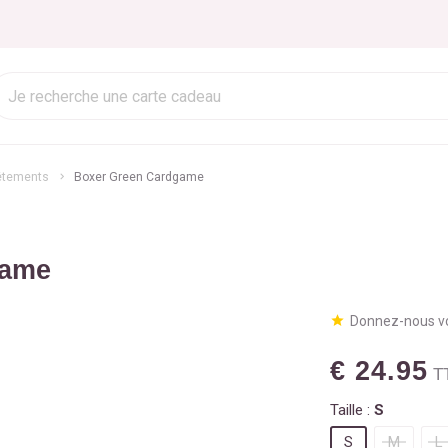
êtements
Boxer Green Cardgame
game
Donnez-nous vo
€ 24.95
T
Taille :
S
S
M
L