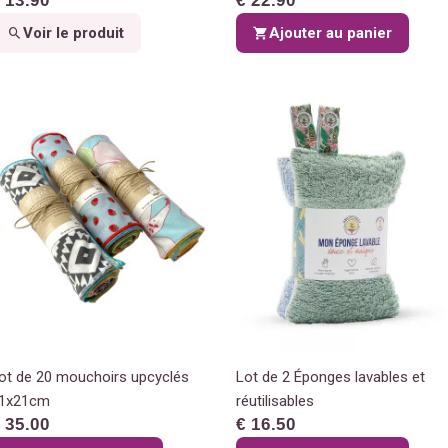
 13.90
€ 22.90
Voir le produit
Ajouter au panier
ot de 20 mouchoirs upcyclés
Lot de 2 Éponges lavables et
1x21cm
réutilisables
 35.00
€ 16.50