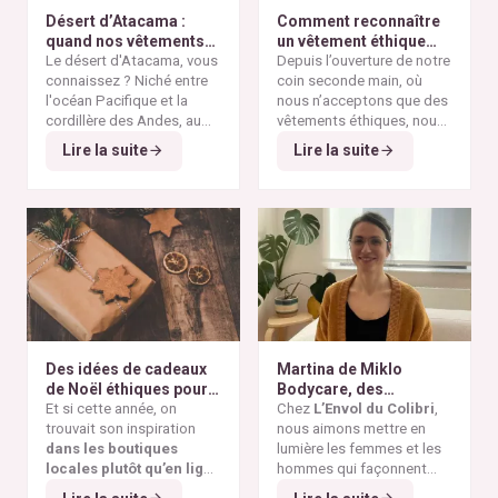
Désert d’Atacama :
Comment reconnaître
quand nos vêtements
un vêtement éthique
finissent à l’autre bout
Le désert d'Atacama, vous
selon nos critères ?
Depuis l’ouverture de notre
du monde
connaissez ? Niché entre
coin seconde main, où
l'océan Pacifique et la
nous n’acceptons que des
cordillère des Andes, au
vêtements éthiques, nous
nord du Chili, il est
Alors pourquoi parler du
avons remarqué qu’il n’est
Lire la suite
Lire la suite
considéré comme l'un des
désert d'Atacama sur un
pas toujours simple pour
endroits les plus arides de
blog consacré à la mode
vous de repérer les pièces
la planète. Ses paysages
éthique ? Parce que
vraiment responsables et
minéraux et ses vastes
depuis plusieurs
qui répondent à nos
étendues désertiques en
décennies, cette région
critères de sélection. Entre
font un lieu unique au
est devenue l'un des
les conseils qui circulent
monde.
symboles les plus
sur les réseaux sociaux et
frappants de la
pollution
le greenwashing de
textile mondiale
. On y
certaines marques, difficile
découvre aujourd'hui des
de s’y retrouver. Voici nos
montagnes de vêtements
repères simples et fiables
Des idées de cadeaux
Martina de Miklo
abandonnés, témoins
pour reconnaître un
de Noël éthiques pour
Bodycare, des
visibles de la
vêtement réellement
tous les budgets
Et si cette année, on
déodorants naturels et
Chez
L’Envol du Colibri
,
surproduction textile
et
éthique.
trouvait son inspiration
zéro déchet
nous aimons mettre en
A la
des dérives de la
fast
dans les boutiques
rencontre des Colibris
lumière les femmes et les
fashion
.
locales plutôt qu’en ligne
~ 6
hommes qui façonnent
?
Et si cette année, Noël
une consommation plus