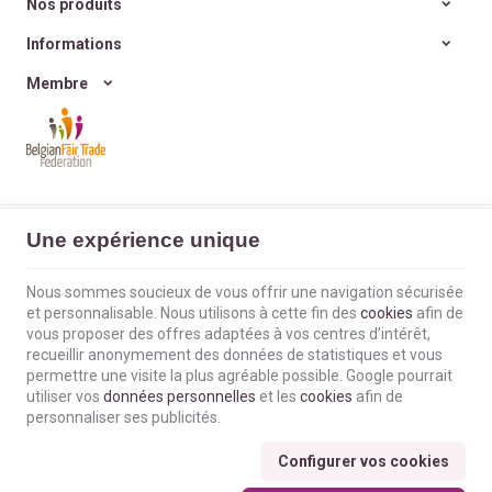
excès ni culpabilité ?
Nos produits
Informations
Membre
L'Envol du Colibri | N° d'entreprise : BE0660802404 |
Mentions légales &
Une expérience unique
Contact
|
Conditions générales
Conditions d'utilisation du site web
|
Cookies
|
Données personnelles
|
Traitement de vos données par Google
Nous sommes soucieux de vous offrir une navigation sécurisée
© Copyright 2023-2026 -
E-net Business
, accélérateur d'e-commerce pour
et personnalisable. Nous utilisons à cette fin des
cookies
afin de
commerçants, indépendants & PME
vous proposer des offres adaptées à vos centres d’intérêt,
recueillir anonymement des données de statistiques et vous
permettre une visite la plus agréable possible. Google pourrait
utiliser vos
données personnelles
et les
cookies
afin de
personnaliser ses publicités.
Configurer vos cookies