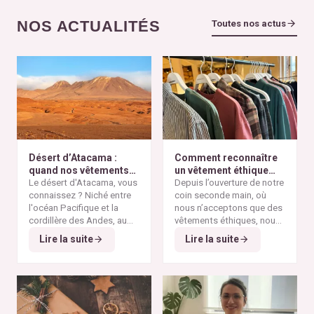
NOS ACTUALITÉS
Toutes nos actus
Désert d’Atacama :
Comment reconnaître
quand nos vêtements
un vêtement éthique
finissent à l’autre bout
Le désert d'Atacama, vous
selon nos critères ?
Depuis l’ouverture de notre
du monde
connaissez ? Niché entre
coin seconde main, où
l'océan Pacifique et la
nous n’acceptons que des
cordillère des Andes, au
vêtements éthiques, nous
nord du Chili, il est
Alors pourquoi parler du
avons remarqué qu’il n’est
Lire la suite
Lire la suite
considéré comme l'un des
désert d'Atacama sur un
pas toujours simple pour
endroits les plus arides de
blog consacré à la mode
vous de repérer les pièces
la planète. Ses paysages
éthique ? Parce que
vraiment responsables et
minéraux et ses vastes
depuis plusieurs
qui répondent à nos
étendues désertiques en
décennies, cette région
critères de sélection. Entre
font un lieu unique au
est devenue l'un des
les conseils qui circulent