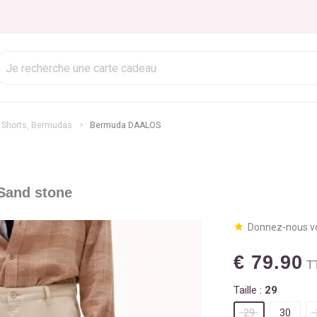
Shorts, Bermudas
Bermuda DAALOS
Sand stone
Donnez-nous vo
€ 79.90
T
Taille :
29
29
30