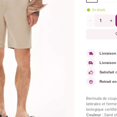
En stock
Quantité
Livraison
Livraison 
Satisfait
o
Retrait en
Bermuda de coupe 
latérales et ferme
biologique certifi
Couleur :
Sand s