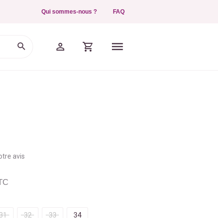
Qui sommes-nous ?
FAQ
tre avis
TC
31
32
33
34