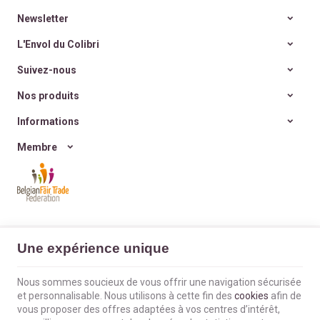
quantité
, la
durabilité à
de
Miklo Bodycare
, une
l’éphémère
?
marque de
déodorants
Newsletter
Et si nos cadeaux avaient
naturels, sains,
enfin
du sens
, porteurs de
efficaces et zéro déchet
.
L'Envol du Colibri
valeurs et d’histoire ?
Et si on retrouvait
la joie
Suivez-nous
simple d’offrir
, sans
excès ni culpabilité ?
Nos produits
Informations
Membre
L'Envol du Colibri | N° d'entreprise : BE0660802404 |
Mentions légales &
Une expérience unique
Contact
|
Conditions générales
Conditions d'utilisation du site web
|
Cookies
|
Données personnelles
|
Traitement de vos données par Google
Nous sommes soucieux de vous offrir une navigation sécurisée
© Copyright 2023-2026 -
E-net Business
, accélérateur d'e-commerce pour
et personnalisable. Nous utilisons à cette fin des
cookies
afin de
commerçants, indépendants & PME
vous proposer des offres adaptées à vos centres d’intérêt,