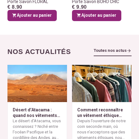
Porte Savon FLORAL
Porte Savon BOHO CHIC
€ 8.90
€ 9.90
Ajouter au panier
Ajouter au panier
NOS ACTUALITÉS
Toutes nos actus
Désert d’Atacama :
Comment reconnaître
quand nos vêtements
un vêtement éthique
finissent à l’autre bout
Le désert d'Atacama, vous
selon nos critères ?
Depuis l’ouverture de notre
du monde
connaissez ? Niché entre
coin seconde main, où
l'océan Pacifique et la
nous n’acceptons que des
cordillère des Andes, au
vêtements éthiques, nous