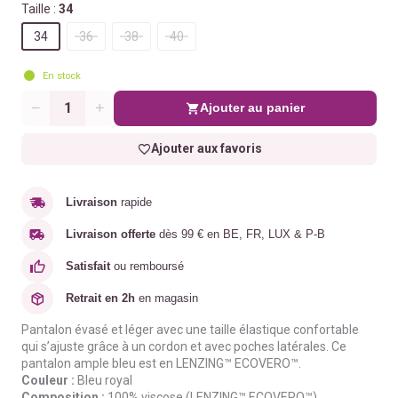
Taille :
34
34
36
38
40
En stock
Ajouter au panier
Quantité
Ajouter aux favoris
Livraison
rapide
Livraison offerte
dès 99 € en BE, FR, LUX & P-B
Satisfait
ou remboursé
Retrait en 2h
en magasin
Pantalon évasé et léger avec une taille élastique confortable
qui s’ajuste grâce à un cordon et avec poches latérales. Ce
pantalon ample bleu est en LENZING™ ECOVERO™.
Couleur :
Bleu royal
Composition :
100% viscose (LENZING™ ECOVERO™)