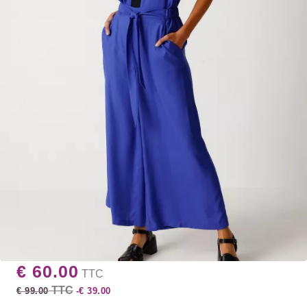
€ 60.00
TTC
TTC
€ 99.00
-€ 39.00