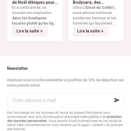
de Noël éthiques pour
Bodycare, des
visibles de la
vêtement réellement
tous les budgets
Et si cette année, on
déodorants naturels et
Chez
L’Envol du Colibri
,
surproduction textile
et
éthique.
trouvait son inspiration
zéro déchet
nous aimons mettre en
A la
des dérives de la
fast
dans les boutiques
rencontre des Colibris
lumière les femmes et les
fashion
.
locales plutôt qu’en ligne
~ 6
hommes qui façonnent
?
Et si cette année, Noël
une consommation plus
Lire la suite
Lire la suite
Et si, cette année encore,
rimait avec éthique ?
éthique et durable. Pour ce
on faisait vivre
les
6
ᵉ
épisode de notre
commerces de nos
série "Rencontre avec
belles villes belges
?
les Colibris"
, nous avons
Et si l’on choisissait de
eu le plaisir d’échanger
privilégier la qualité à la
avec
Martina
, fondatrice
quantité
, la
durabilité à
de
Miklo Bodycare
, une
Newsletter
l’éphémère
?
marque de
déodorants
Et si nos cadeaux avaient
naturels, sains,
Inscrivez-vous à notre newsletter et profitez de 10% de réduction sur
enfin
du sens
, porteurs de
efficaces et zéro déchet
.
votre premier achat.
valeurs et d’histoire ?
Et si on retrouvait
la joie
Votre
simple d’offrir
, sans
adresse
excès ni culpabilité ?
e-
mail
Par l'encodage de vos données et l'envoi du présent formulaire, vous
reconnaissez avoir pris connaissance et accepté notre politique de
protection
des données personnelles
. Vous pouvez à tout moment exercer vos droits et
retirer votre consentement en vous rendant sur la page « contact » du présent
site internet.