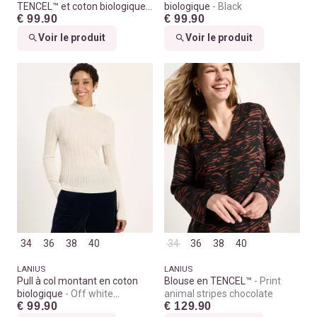
TENCEL™ et coton biologique
biologique
Black
€ 99.90
€ 99.90
Print leo dots turtle
Voir le produit
Voir le produit
34
36
38
40
34
36
38
40
LANIUS
LANIUS
Pull à col montant en coton
Blouse en TENCEL™
Print
biologique
Off white
animal stripes chocolate
€ 99.90
€ 129.90
melange