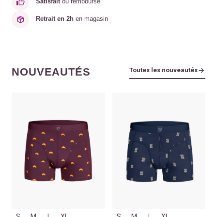
Satisfait
ou remboursé
Retrait en 2h
en magasin
NOUVEAUTÉS
Toutes les nouveautés
S
M
L
XL
S
M
L
XL