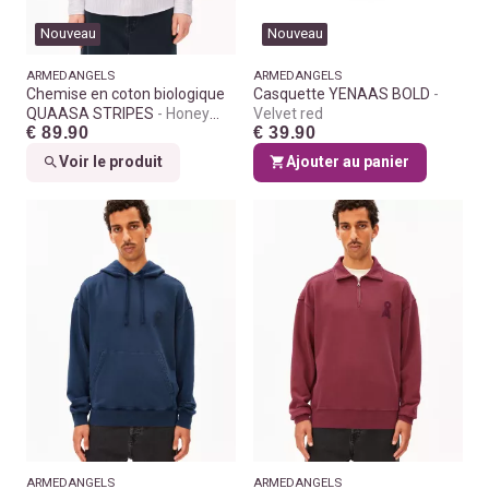
Nouveau
Nouveau
ARMEDANGELS
ARMEDANGELS
Chemise en coton biologique
Casquette YENAAS BOLD
QUAASA STRIPES
Honey
Velvet red
€ 89.90
€ 39.90
reed
Voir le produit
Ajouter au panier
ARMEDANGELS
ARMEDANGELS