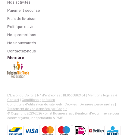
Nos activités
Paiement sécurisé
Frais de livraison
Politique d'avis
Nos promotions
Nos nouveautés
Contactez-nous
Membre
L'Envol du Colibri | N° d'entreprise : BE0660802404 |
Mentions légales &
Contact
|
Conditions générales
Conditions d'utilisation du site web
|
Cookies
|
Données personnelles
|
Traitement de vos données par Google
© Copyright 2023-2026 -
E-net Business
, accélérateur d'e-commerce pour
commerçants, indépendants & PME