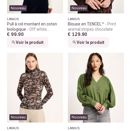
Nouveau
Nouveau
LANIUS
LANIUS
Pull à col montant en coton
Blouse en TENCEL™
Print
biologique
Off white
animal stripes chocolate
€ 99.90
€ 129.90
melange
Voir le produit
Voir le produit
Nouveau
Nouveau
LANIUS
LANIUS