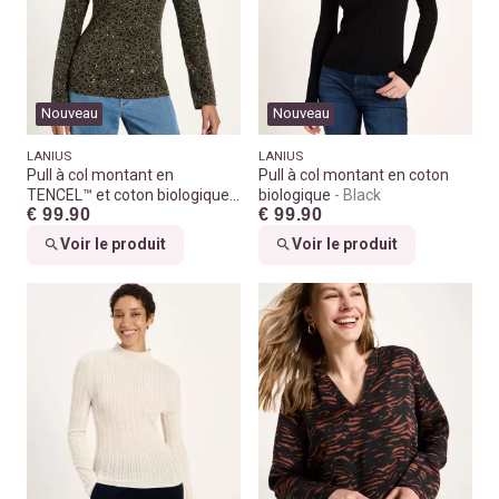
Nouveau
Nouveau
LANIUS
LANIUS
Pull à col montant en
Pull à col montant en coton
TENCEL™ et coton biologique
biologique
Black
€ 99.90
€ 99.90
Print leo dots turtle
Voir le produit
Voir le produit