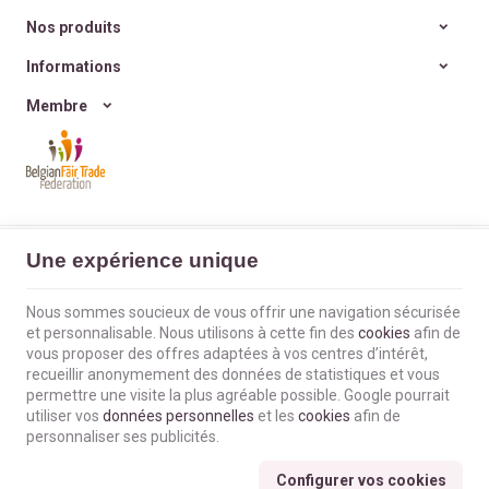
simple d’offrir
, sans
excès ni culpabilité ?
Nos produits
Informations
Membre
L'Envol du Colibri | N° d'entreprise : BE0660802404 |
Mentions légales &
Une expérience unique
Contact
|
Conditions générales
Conditions d'utilisation du site web
|
Cookies
|
Données personnelles
|
Traitement de vos données par Google
Nous sommes soucieux de vous offrir une navigation sécurisée
© Copyright 2023-2026 -
E-net Business
, accélérateur d'e-commerce pour
et personnalisable. Nous utilisons à cette fin des
cookies
afin de
commerçants, indépendants & PME
vous proposer des offres adaptées à vos centres d’intérêt,
recueillir anonymement des données de statistiques et vous
permettre une visite la plus agréable possible. Google pourrait
utiliser vos
données personnelles
et les
cookies
afin de
personnaliser ses publicités.
Configurer vos cookies