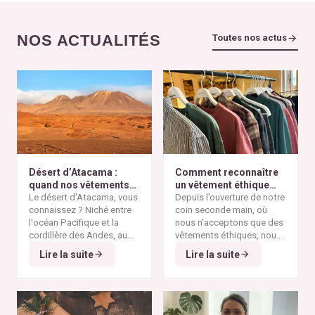
NOS ACTUALITÉS
Toutes nos actus
Désert d’Atacama :
Comment reconnaître
quand nos vêtements
un vêtement éthique
finissent à l’autre bout
Le désert d'Atacama, vous
selon nos critères ?
Depuis l’ouverture de notre
du monde
connaissez ? Niché entre
coin seconde main, où
l'océan Pacifique et la
nous n’acceptons que des
cordillère des Andes, au
vêtements éthiques, nous
nord du Chili, il est
Alors pourquoi parler du
avons remarqué qu’il n’est
Lire la suite
Lire la suite
considéré comme l'un des
désert d'Atacama sur un
pas toujours simple pour
endroits les plus arides de
blog consacré à la mode
vous de repérer les pièces
la planète. Ses paysages
éthique ? Parce que
vraiment responsables et
minéraux et ses vastes
depuis plusieurs
qui répondent à nos
étendues désertiques en
décennies, cette région
critères de sélection. Entre