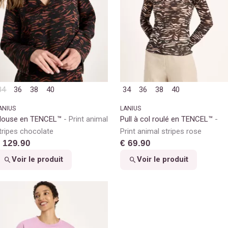
34
36
38
40
34
36
38
40
ANIUS
LANIUS
louse en TENCEL™
Print animal
Pull à col roulé en TENCEL™
tripes chocolate
Print animal stripes rose
 129.90
€ 69.90
Voir le produit
Voir le produit