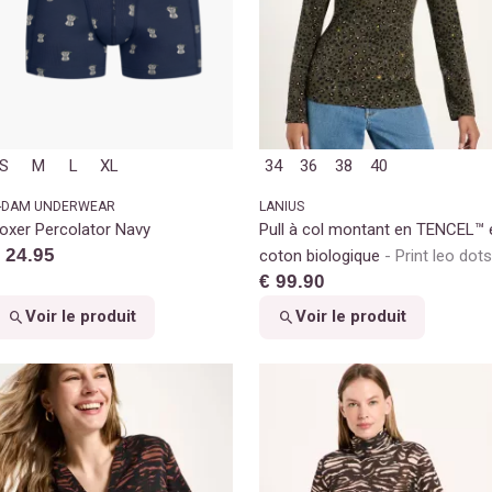
S
M
L
XL
34
36
38
40
-DAM UNDERWEAR
LANIUS
oxer Percolator Navy
Pull à col montant en TENCEL™ 
 24.95
coton biologique
Print leo dots
€ 99.90
turtle
Voir le produit
Voir le produit