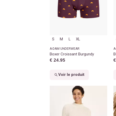
S
M
L
XL
A-DAM UNDERWEAR
A
Boxer Croissant Burgundy
B
€ 24.95
€
Voir le produit