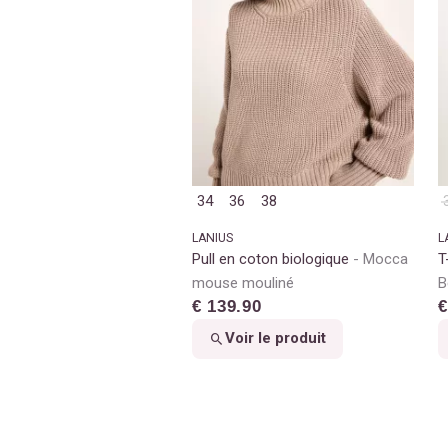
34
36
38
LANIUS
L
Pull en coton biologique
Mocca
T
mouse mouliné
B
€ 139.90
€
Voir le produit