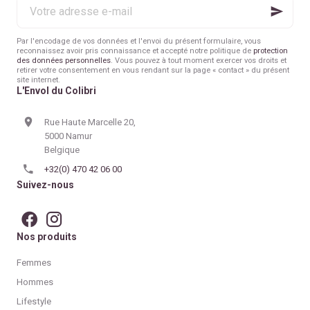
Votre
simple d’offrir
, sans
adresse
excès ni culpabilité ?
e-
mail
Par l'encodage de vos données et l'envoi du présent formulaire, vous
reconnaissez avoir pris connaissance et accepté notre politique de
protection
des données personnelles
. Vous pouvez à tout moment exercer vos droits et
retirer votre consentement en vous rendant sur la page « contact » du présent
site internet.
L'Envol du Colibri
Rue Haute Marcelle 20,
5000 Namur
Belgique
+32(0) 470 42 06 00
Suivez-nous
Nos produits
Femmes
Hommes
Lifestyle