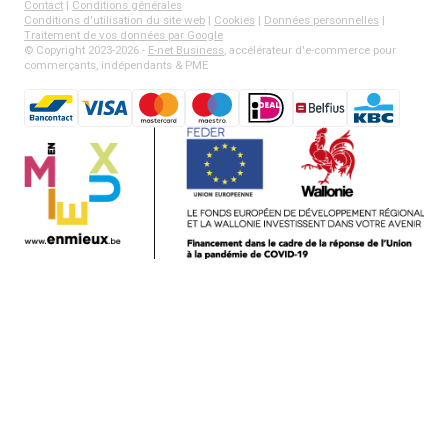
Contact
|
Conditions générales
Conditions d'utilisation du site web
|
Cookies
|
Données personnelles
|
Traitement de vos données par Google
© Copyright 2023-2026 -
E-net Business
, accélérateur d'e-commerce pour
commerçants, indépendants & PME