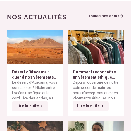
NOS ACTUALITÉS
Toutes nos actus
Désert d’Atacama :
Comment reconnaître
quand nos vêtements
un vêtement éthique
finissent à l’autre bout
Le désert d'Atacama, vous
selon nos critères ?
Depuis l’ouverture de notre
du monde
connaissez ? Niché entre
coin seconde main, où
l'océan Pacifique et la
nous n’acceptons que des
cordillère des Andes, au
vêtements éthiques, nous
nord du Chili, il est
Alors pourquoi parler du
avons remarqué qu’il n’est
Lire la suite
Lire la suite
considéré comme l'un des
désert d'Atacama sur un
pas toujours simple pour
endroits les plus arides de
blog consacré à la mode
vous de repérer les pièces
la planète. Ses paysages
éthique ? Parce que
vraiment responsables et
minéraux et ses vastes
depuis plusieurs
qui répondent à nos
étendues désertiques en
décennies, cette région
critères de sélection. Entre