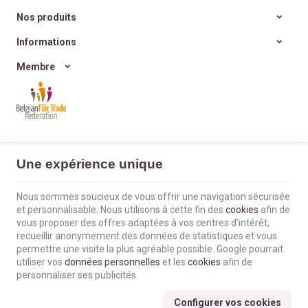
simple d’offrir
, sans
excès ni culpabilité ?
Nos produits
Informations
Membre
L'Envol du Colibri | N° d'entreprise : BE0660802404 |
Mentions légales &
Une expérience unique
Contact
|
Conditions générales
Conditions d'utilisation du site web
|
Cookies
|
Données personnelles
|
Traitement de vos données par Google
Nous sommes soucieux de vous offrir une navigation sécurisée
© Copyright 2023-2026 -
E-net Business
, accélérateur d'e-commerce pour
et personnalisable. Nous utilisons à cette fin des
cookies
afin de
commerçants, indépendants & PME
vous proposer des offres adaptées à vos centres d’intérêt,
recueillir anonymement des données de statistiques et vous
permettre une visite la plus agréable possible. Google pourrait
utiliser vos
données personnelles
et les
cookies
afin de
personnaliser ses publicités.
Configurer vos cookies