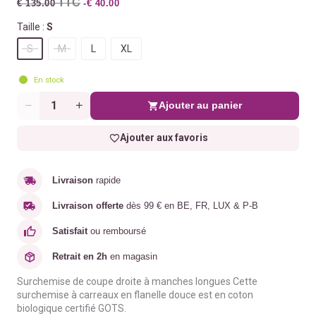
TTC
€ 135.00
-€ 40.00
Taille :
S
S
M
L
XL
En stock
Ajouter au panier
Quantité
Ajouter aux favoris
Livraison
rapide
Livraison offerte
dès 99 € en BE, FR, LUX & P-B
Satisfait
ou remboursé
Retrait en 2h
en magasin
Surchemise de coupe droite à manches longues Cette
surchemise à carreaux en flanelle douce est en coton
biologique certifié GOTS.