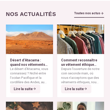
NOS ACTUALITÉS
Toutes nos actus
Désert d’Atacama :
Comment reconnaître
quand nos vêtements
un vêtement éthique
finissent à l’autre bout
Le désert d'Atacama, vous
selon nos critères ?
Depuis l’ouverture de notre
du monde
connaissez ? Niché entre
coin seconde main, où
l'océan Pacifique et la
nous n’acceptons que des
cordillère des Andes, au
vêtements éthiques, nous
nord du Chili, il est
Alors pourquoi parler du
avons remarqué qu’il n’est
Lire la suite
Lire la suite
considéré comme l'un des
désert d'Atacama sur un
pas toujours simple pour
endroits les plus arides de
blog consacré à la mode
vous de repérer les pièces
la planète. Ses paysages
éthique ? Parce que
vraiment responsables et
minéraux et ses vastes
depuis plusieurs
qui répondent à nos
étendues désertiques en
décennies, cette région
critères de sélection. Entre