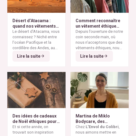
Désert d’Atacama :
Comment reconnaître
quand nos vêtements
un vêtement éthique
finissent à l’autre bout
Le désert d'Atacama, vous
selon nos critères ?
Depuis l’ouverture de notre
du monde
connaissez ? Niché entre
coin seconde main, où
l'océan Pacifique et la
nous n’acceptons que des
cordillère des Andes, au
vêtements éthiques, nous
nord du Chili, il est
Alors pourquoi parler du
avons remarqué qu’il n’est
Lire la suite
Lire la suite
considéré comme l'un des
désert d'Atacama sur un
pas toujours simple pour
endroits les plus arides de
blog consacré à la mode
vous de repérer les pièces
la planète. Ses paysages
éthique ? Parce que
vraiment responsables et
minéraux et ses vastes
depuis plusieurs
qui répondent à nos
étendues désertiques en
décennies, cette région
critères de sélection. Entre
font un lieu unique au
est devenue l'un des
les conseils qui circulent
monde.
symboles les plus
sur les réseaux sociaux et
frappants de la
pollution
le greenwashing de
textile mondiale
. On y
certaines marques, difficile
découvre aujourd'hui des
de s’y retrouver. Voici nos
montagnes de vêtements
repères simples et fiables
Des idées de cadeaux
Martina de Miklo
abandonnés, témoins
pour reconnaître un
de Noël éthiques pour
Bodycare, des
visibles de la
vêtement réellement
tous les budgets
Et si cette année, on
déodorants naturels et
Chez
L’Envol du Colibri
,
surproduction textile
et
éthique.
trouvait son inspiration
zéro déchet
nous aimons mettre en
A la
des dérives de la
fast