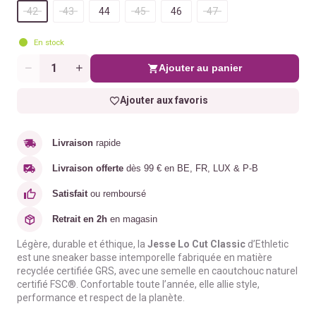
42
43
44
45
46
47
En stock
Ajouter au panier
Quantité
Ajouter aux favoris
Livraison
rapide
Livraison offerte
dès 99 € en BE, FR, LUX & P-B
Satisfait
ou remboursé
Retrait en 2h
en magasin
Légère, durable et éthique, la
Jesse Lo Cut Classic
d’Ethletic
est une sneaker basse intemporelle fabriquée en matière
recyclée certifiée GRS, avec une semelle en caoutchouc naturel
certifié FSC®. Confortable toute l’année, elle allie style,
performance et respect de la planète.