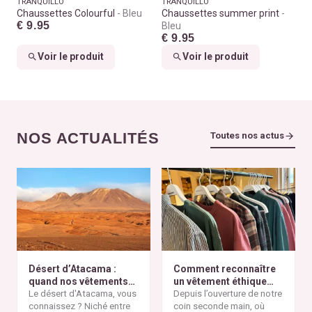
TRANQUILLO
TRANQUILLO
Chaussettes Colourful
Bleu
Chaussettes summer print
€ 9.95
Bleu
€ 9.95
Voir le produit
Voir le produit
NOS ACTUALITÉS
Toutes nos actus
Désert d’Atacama :
Comment reconnaître
quand nos vêtements
un vêtement éthique
finissent à l’autre bout
Le désert d'Atacama, vous
selon nos critères ?
Depuis l’ouverture de notre
du monde
connaissez ? Niché entre
coin seconde main, où