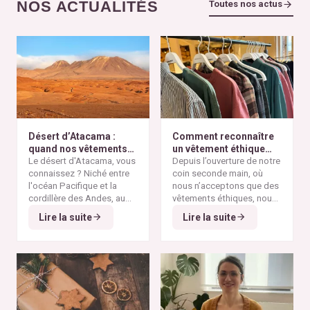
NOS ACTUALITÉS
Toutes nos actus
Désert d’Atacama :
Comment reconnaître
quand nos vêtements
un vêtement éthique
finissent à l’autre bout
Le désert d'Atacama, vous
selon nos critères ?
Depuis l’ouverture de notre
du monde
connaissez ? Niché entre
coin seconde main, où
l'océan Pacifique et la
nous n’acceptons que des
cordillère des Andes, au
vêtements éthiques, nous
nord du Chili, il est
Alors pourquoi parler du
avons remarqué qu’il n’est
Lire la suite
Lire la suite
considéré comme l'un des
désert d'Atacama sur un
pas toujours simple pour
endroits les plus arides de
blog consacré à la mode
vous de repérer les pièces
la planète. Ses paysages
éthique ? Parce que
vraiment responsables et
minéraux et ses vastes
depuis plusieurs
qui répondent à nos
étendues désertiques en
décennies, cette région
critères de sélection. Entre
font un lieu unique au
est devenue l'un des
les conseils qui circulent
monde.
symboles les plus
sur les réseaux sociaux et