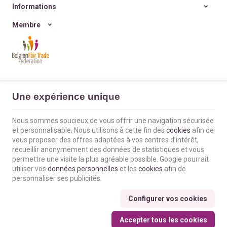
Informations
Membre
L'Envol du Colibri | N° d'entreprise : BE0660802404 |
Mentions légales &
Une expérience unique
Contact
|
Conditions générales
Conditions d'utilisation du site web
|
Cookies
|
Données personnelles
|
Traitement de vos données par Google
Nous sommes soucieux de vous offrir une navigation sécurisée
© Copyright 2023-2026 -
E-net Business
, accélérateur d'e-commerce pour
et personnalisable. Nous utilisons à cette fin des
cookies
afin de
commerçants, indépendants & PME
vous proposer des offres adaptées à vos centres d’intérêt,
recueillir anonymement des données de statistiques et vous
permettre une visite la plus agréable possible. Google pourrait
utiliser vos
données personnelles
et les
cookies
afin de
personnaliser ses publicités.
Configurer vos cookies
Accepter tous les cookies