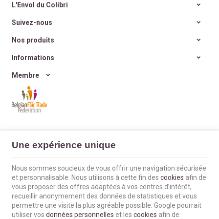
enfin
du sens
, porteurs de
efficaces et zéro déchet
.
L'Envol du Colibri
valeurs et d’histoire ?
Et si on retrouvait
la joie
Suivez-nous
simple d’offrir
, sans
excès ni culpabilité ?
Nos produits
Informations
Membre
L'Envol du Colibri | N° d'entreprise : BE0660802404 |
Mentions légales &
Une expérience unique
Contact
|
Conditions générales
Conditions d'utilisation du site web
|
Cookies
|
Données personnelles
|
Traitement de vos données par Google
Nous sommes soucieux de vous offrir une navigation sécurisée
© Copyright 2023-2026 -
E-net Business
, accélérateur d'e-commerce pour
et personnalisable. Nous utilisons à cette fin des
cookies
afin de
commerçants, indépendants & PME
vous proposer des offres adaptées à vos centres d’intérêt,
recueillir anonymement des données de statistiques et vous
permettre une visite la plus agréable possible. Google pourrait
utiliser vos
données personnelles
et les
cookies
afin de