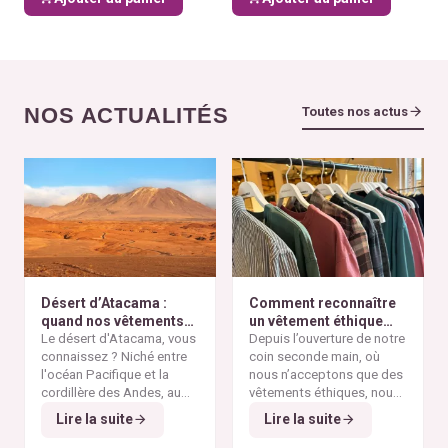
NOS ACTUALITÉS
Toutes nos actus
Désert d’Atacama :
Comment reconnaître
quand nos vêtements
un vêtement éthique
finissent à l’autre bout
Le désert d'Atacama, vous
selon nos critères ?
Depuis l’ouverture de notre
du monde
connaissez ? Niché entre
coin seconde main, où
l'océan Pacifique et la
nous n’acceptons que des
cordillère des Andes, au
vêtements éthiques, nous
nord du Chili, il est
Alors pourquoi parler du
avons remarqué qu’il n’est
Lire la suite
Lire la suite
considéré comme l'un des
désert d'Atacama sur un
pas toujours simple pour
endroits les plus arides de
blog consacré à la mode
vous de repérer les pièces