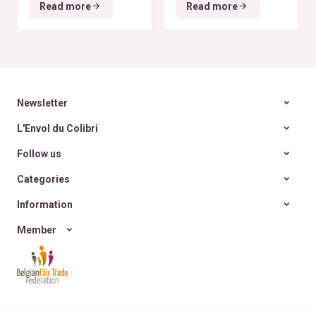
tous les budgets
déodorants naturels et
Read more
Read more
zéro déchet
A la
rencontre des Colibris
~ 6
Newsletter
L'Envol du Colibri
Follow us
Categories
Information
Member