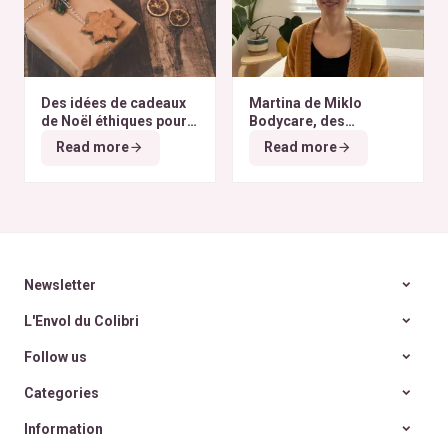
Des idées de cadeaux
Martina de Miklo
de Noël éthiques pour
Bodycare, des
tous les budgets
déodorants naturels et
Read more
Read more
zéro déchet
A la
rencontre des Colibris
~ 6
Newsletter
L'Envol du Colibri
Follow us
Categories
Information