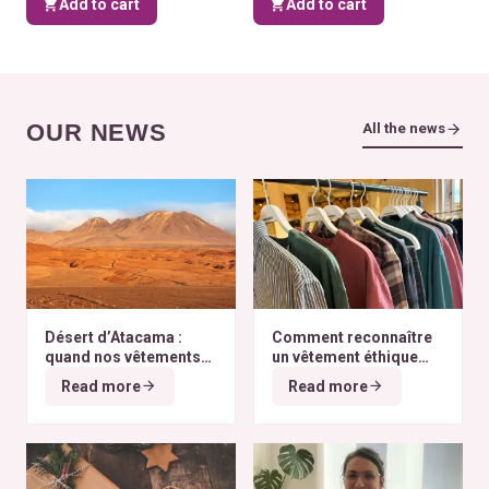
Add to cart
Add to cart
OUR NEWS
All the news
Désert d’Atacama :
Comment reconnaître
quand nos vêtements
un vêtement éthique
finissent à l’autre bout
selon nos critères ?
Read more
Read more
du monde