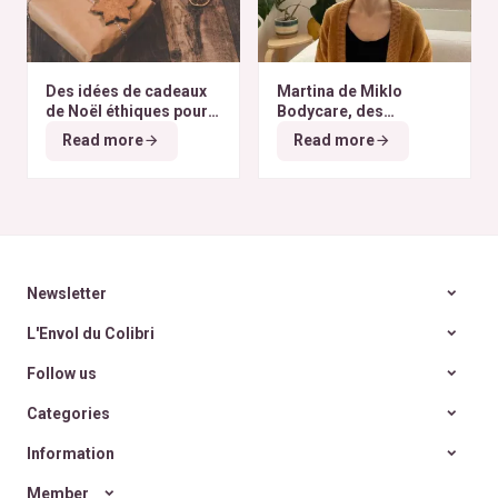
Des idées de cadeaux
Martina de Miklo
de Noël éthiques pour
Bodycare, des
tous les budgets
déodorants naturels et
Read more
Read more
zéro déchet
A la
rencontre des Colibris
~ 6
Newsletter
L'Envol du Colibri
Follow us
Categories
Information
Member