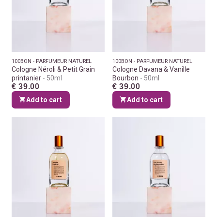
100BON - PARFUMEUR NATUREL
100BON - PARFUMEUR NATUREL
Cologne Néroli & Petit Grain
Cologne Davana & Vanille
printanier
50ml
Bourbon
50ml
€ 39.00
€ 39.00
Add to cart
Add to cart