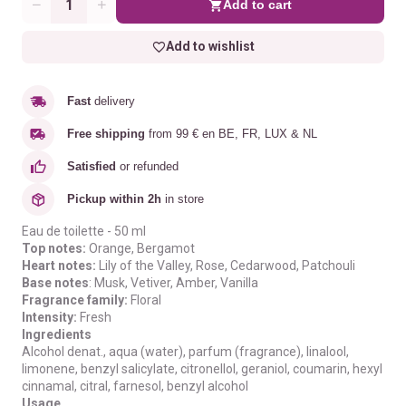
Add to cart
Quantity
Add to wishlist
Fast
delivery
Free shipping
from 99 € en BE, FR, LUX & NL
Satisfied
or refunded
Pickup within 2h
in store
Eau de toilette - 50 ml
Top notes:
Orange, Bergamot
Heart notes:
Lily of the Valley, Rose, Cedarwood, Patchouli
Base notes
: Musk, Vetiver, Amber, Vanilla
Fragrance family:
Floral
Intensity:
Fresh
Ingredients
Alcohol denat., aqua (water), parfum (fragrance), linalool,
limonene, benzyl salicylate, citronellol, geraniol, coumarin, hexyl
cinnamal, citral, farnesol, benzyl alcohol
Usage